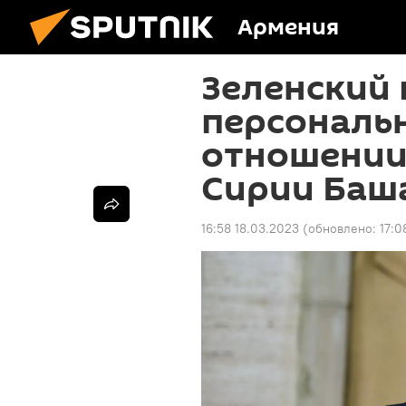
Армения
Зеленский 
персональн
отношении
Сирии Баш
16:58 18.03.2023
(обновлено:
17:0