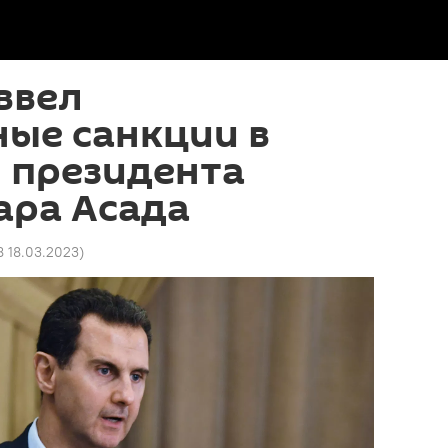
ввел
ые санкции в
 президента
ара Асада
8 18.03.2023
)