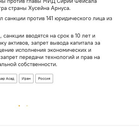
ены против главы МИД Сирии Фейсала
ра страны Хусейна Арнуса.
л санкции против 141 юридического лица из
 санкции вводятся на срок в 10 лет и
у активов, запрет вывода капитала за
щение исполнения экономических и
запрет передачи технологий и прав на
альной собственности.
шар Асад
Иран
Россия