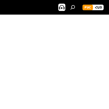
РУС
ՀԱՅ