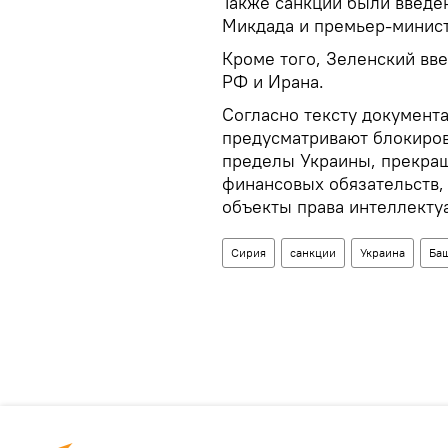
Также санкции были введ
Микдада и премьер-минист
Кроме того, Зеленский вве
РФ и Ирана.
Согласно тексту документа,
предусматривают блокировк
пределы Украины, прекра
финансовых обязательств, 
объекты права интеллекту
Сирия
санкции
Украина
Ба