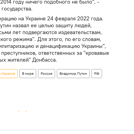
2014 году ничего подобного не было", -
 государства.
ерацию на Украине 24 февраля 2022 года.
тин назвал ее целью защиту людей,
сьми лет подвергаются издевательствам,
кого режима". Для этого, по его словам,
илитаризацию и денацификацию Украины",
 преступников, ответственных за "кровавые
ых жителей" Донбасса.
а Украине
В мире
Россия
Владимир Путин
РФ