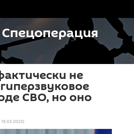
. Спецоперация
фактически не
 гиперзвуковое
оде СВО, но оно
1 19.03.2023
)