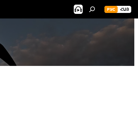
РУС
ՀԱՅ