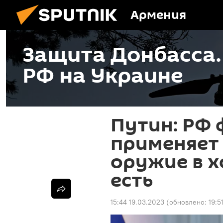
Армения
Защита Донбасса
РФ на Украине
Путин: РФ 
применяет
оружие в х
есть
15:44 19.03.2023
(обновлено:
19:5