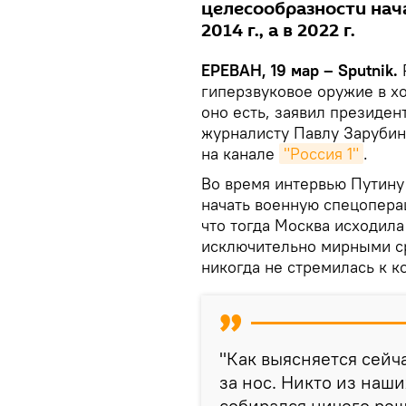
целесообразности нач
2014 г., а в 2022 г.
ЕРЕВАН, 19 мар – Sputnik.
гиперзвуковое оружие в х
оно есть, заявил президе
журналисту Павлу Зарубин
на канале
"Россия 1"
.
Во время интервью Путину 
начать военную спецоперац
что тогда Москва исходила
исключительно мирными ср
никогда не стремилась к к
"Как выясняется сейча
за нос. Никто из наш
собирался ничего реш