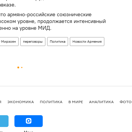
вказе.
что армяно-российские союзнические
ысоком уровне, продолжается интенсивный
бенно на уровне МИД.
т Мирзоян
переговоры
Политика
Новости Армения
Я
ЭКОНОМИКА
ПОЛИТИКА
В МИРЕ
АНАЛИТИКА
ФОТО