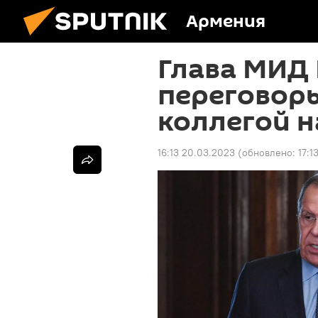
Армения
Глава МИД 
переговор
коллегой 
16:13 20.03.2023
(обновлено:
17:1