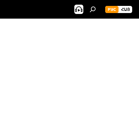
РУС
ՀԱՅ