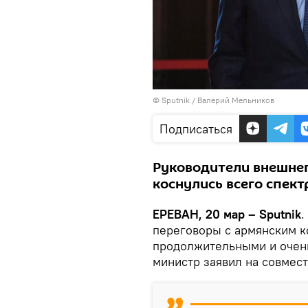
© Sputnik / Валерий Мельников
Подписаться
Руководители внешнеп
коснулись всего спек
ЕРЕВАН, 20 мар – Sputnik
.
переговоры с армянским 
продолжительными и очен
министр заявил на совмес