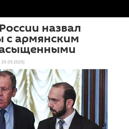
России назвал
ы с армянским
насыщенными
3 20.03.2023
)