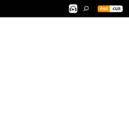
РУС
ՀԱՅ