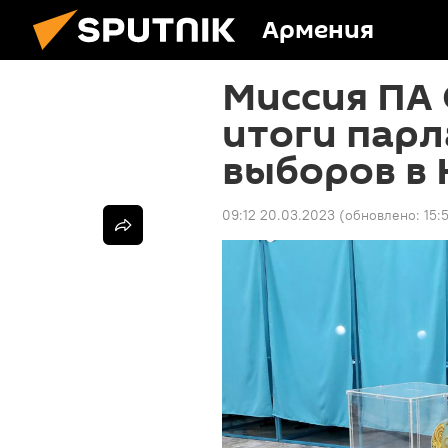
Армения
Миссия ПА
итоги пар
выборов в 
09:12 20.03.2023
(обновлено:
15: