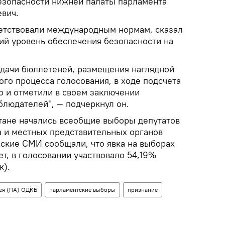
езопасности нижней палаты парламента
вич.
тствовали международным нормам, сказал
ий уровень обеспечения безопасности на
дачи бюллетеней, размещения наглядной
ого процесса голосования, в ходе подсчета
о и отметили в своем заключении
людателей", — подчеркнул он.
стане начались всеобщие выборы депутатов
 и местных представительных органов
хские СМИ сообщали, что явка на выборах
ет, в голосовании участвовало 54,19%
к).
ея (ПА) ОДКБ
парламентские выборы
признание