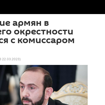
ие армян в
его окрестности
ся с комиссаром
48 22.03.2023
)