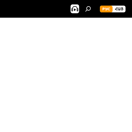
РУС
ՀԱՅ