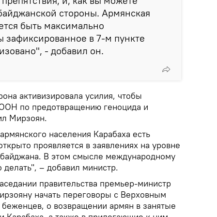
 препятствия, и, как вы можете
рбайджанской стороны. Армянская
ается быть максимально
ы зафиксированное в 7-м пункте
зовано", - добавил он.
рона активизировала усилия, чтобы
 ООН по предотвращению геноцида и
ил Мирзоян.
я армянского населения Карабаха есть
 открыто проявляется в заявлениях на уровне
рбайджана. В этом смысле международному
 делать", – добавил министр.
аседании правительства премьер-министр
ирзояну начать переговоры с Верховным
беженцев, о возвращении армян в занятые
 Карабаха, а также в прилегающие к ним