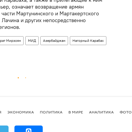
мьер, означает возвращение армян
, части Мартунинского и Мартакертского
, Лачина и других непосредственно
егионов.
рат Мирзоян
МИД
Азербайджан
Нагорный Карабах
Я
ЭКОНОМИКА
ПОЛИТИКА
В МИРЕ
АНАЛИТИКА
ФОТО