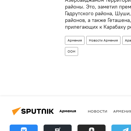
районы. Это, заметил пре
Гадрутского района, Шуши
районов, а также Геташена
прилегающих к Карабаху р
Армения
Новости Армения
Ара
ООН
Армения
НОВОСТИ
АРМЕНИ