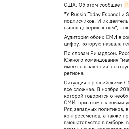
США. Об этом сообщает
Р
"У Russia Today Espanol и
подписчиков. И их деятел
вызов доверию к нам", - с
Аудитория обоих СМИ в со
цифру, которую назвала ге
По словам Ричардсон, Рос
Южного командования "ма
имеет соглашения о сотруд
региона.
Ситуация с российскими С
все сложнее. В ноябре 20
которой говорится о необ
СМИ, при этом главными уг
Ряд западных политиков, 
конгрессменов, а также пр
вмешательстве в выборы в
этом никаких доказательс