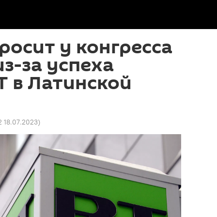
росит у конгресса
из-за успеха
RT в Латинской
2 18.07.2023
)