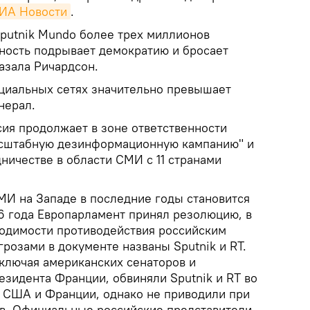
ИА Новости
.
 Sputnik Mundo более трех миллионов
ьность подрывает демократию и бросает
казала Ричардсон.
циальных сетях значительно превышает
нерал.
сия продолжает в зоне ответственности
сштабную дезинформационную кампанию" и
ничестве в области СМИ с 11 странами
МИ на Западе в последние годы становится
16 года Европарламент принял резолюцию, в
ходимости противодействия российским
розами в документе названы Sputnik и RT.
включая американских сенаторов и
езидента Франции, обвиняли Sputnik и RT во
 США и Франции, однако не приводили при
тв. Официальные российские представители