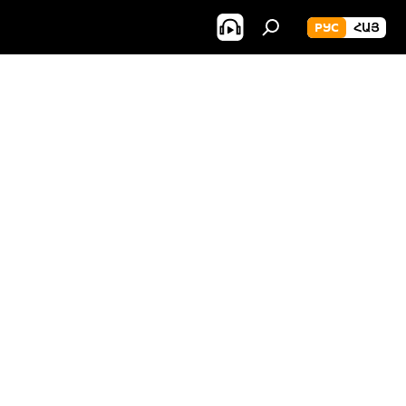
РУС
ՀԱՅ