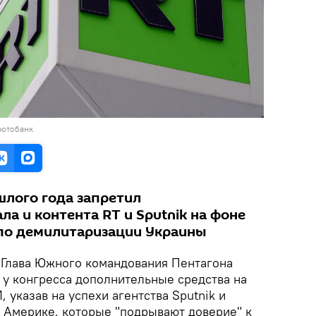
фотобанк
шлого года запретил
ла и контента RT и Sputnik на фоне
по демилитаризации Украины
Глава Южного командования Пентагона
 у конгресса дополнительные средства на
 указав на успехи агентства Sputnik и
й Америке, которые "подрывают доверие" к