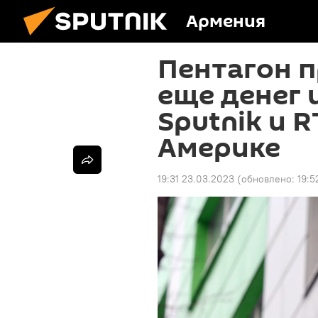
Армения
Пентагон п
еще денег 
Sputnik и 
Америке
19:31 23.03.2023
(обновлено:
19:5