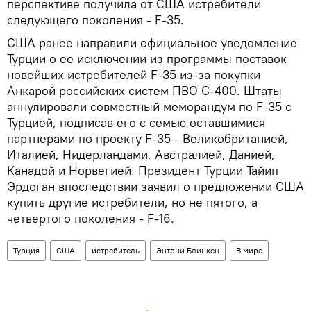
перспективе получила от США истребители
следующего поколения - F-35.
США ранее направили официальное уведомление
Турции о ее исключении из программы поставок
новейших истребителей F-35 из-за покупки
Анкарой российских систем ПВО С-400. Штаты
аннулировали совместный меморандум по F-35 с
Турцией, подписав его с семью оставшимися
партнерами по проекту F-35 - Великобританией,
Италией, Нидерландами, Австралией, Данией,
Канадой и Норвегией. Президент Турции Тайип
Эрдоган впоследствии заявил о предложении США
купить другие истребители, но не пятого, а
четвертого поколения - F-16.
Турция
США
истребитель
Энтони Блинкен
В мире