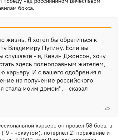
л победу над россиянином Вячеславом
авилам бокса.
ю жизнь. Я хотел бы обратиться к
ту Владимиру Путину. Если вы
ы слушаете - я, Кевин Джонсон, хочу
 стать здесь полноправным жителем,
ю карьеру. И с вашего одобрения я
ление на получение российского
я стала моим домом", - сказал
ссиональной карьере он провел 58 боев, в
(19 - нокаутом), потерпел 21 поражение и
ичью. В 2009 году Джонсон проиграл