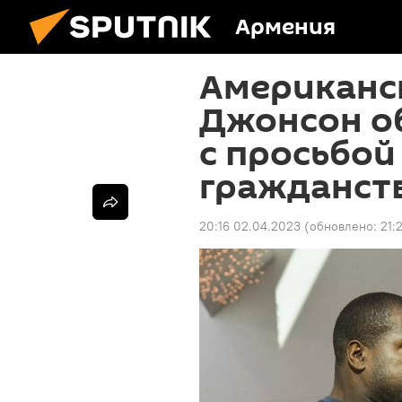
Армения
Американс
Джонсон о
с просьбой
гражданст
20:16 02.04.2023
(обновлено:
21: