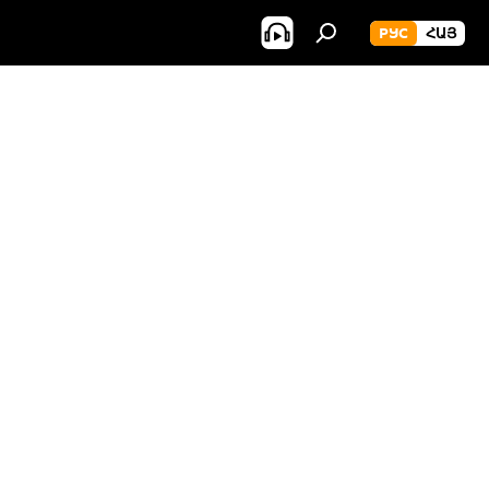
РУС
ՀԱՅ