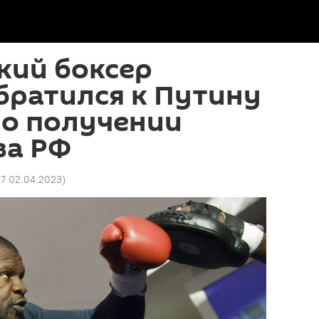
кий боксер
братился к Путину
 о получении
ва РФ
27 02.04.2023
)