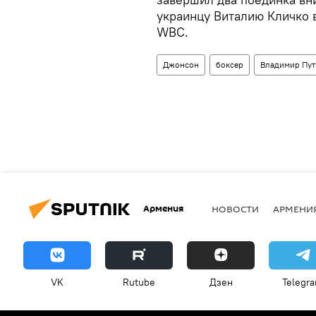
украинцу Виталию Кличко в
WBC.
Джонсон
боксер
Владимир Пут
Армения
НОВОСТИ
АРМЕНИ
VK
Rutube
Дзен
Telegr