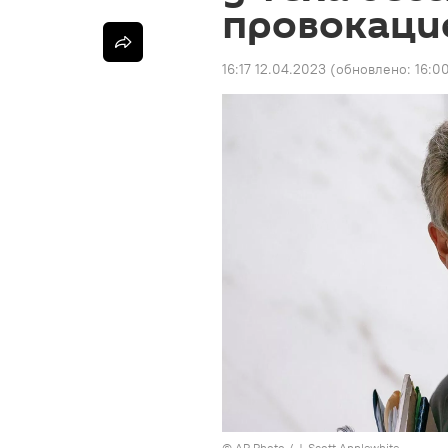
провокаци
16:17 12.04.2023
(обновлено:
16:0
© AP Photo / J. Scott Applewhite