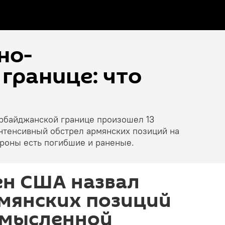
но-
границе: что
ербайджанской границе произошел 13
нтенсивный обстрел армянских позиций на
ороны есть погибшие и раненые.
ен США назвал
рмянских позиций
смысленной