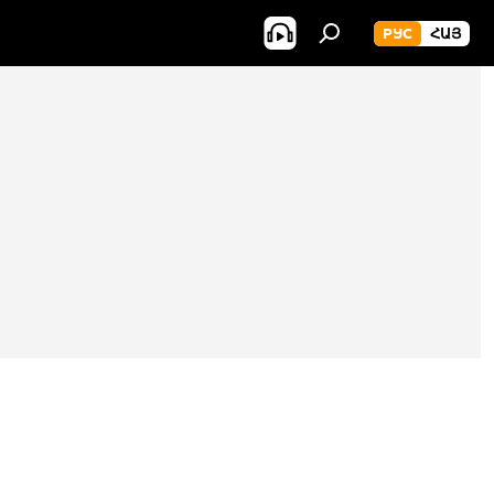
РУС
ՀԱՅ