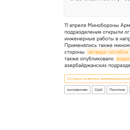
11 апреля Минобороны Арм
подразделения открыли о
инженерные работы в напр
Применялись также мином
стороны
четверо погибли 
также опубликовало
виде
азербайджанских подразд
Ситуация на армяно-азербайджанской 
конгрессмен
США
Политика