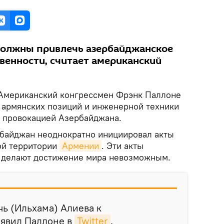
олжны привлечь азербайджанское
твенности, считает американский
мериканский конгрессмен Фрэнк Паллоне
 армянских позиций и инженерной техники
 провокацией Азербайджана.
рбайджан неоднократно инициировал акты
ой территории
Армении
. Эти акты
и делают достижение мира невозможным.
ь (Ильхама) Алиева к
заявил Паллоне в
Twitter
.