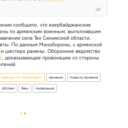
ении сообщило, что азербайджанские
гонь по армянским военным, выполнявшим
авлении села Тех Сюникской области.
еты. По данным Минобороны, с армянской
и шестеро ранены. Оборонное ведомство
о
, доказывающее провокацию со стороны
елений.
границе: что происходит?
Армения
Новости Армения
обстрел
Баку
провокация