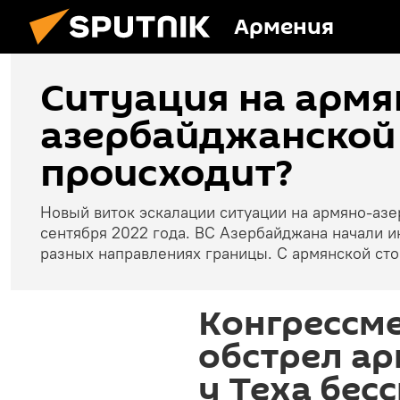
Армения
Ситуация на армя
азербайджанской 
происходит?
Новый виток эскалации ситуации на армяно-аз
сентября 2022 года. ВС Азербайджана начали и
разных направлениях границы. С армянской ст
Конгрессм
обстрел а
у Теха бес