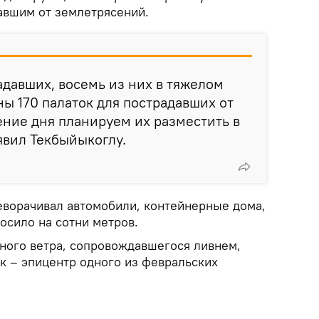
авшим от землетрясений.
радавших, восемь из них в тяжелом
ы 170 палаток для пострадавших от
ение дня планируем их разместить в
аявил Текбыйыкоглу.
реворачивал автомобили, контейнерные дома,
осило на сотни метров.
нного ветра, сопровождавшегося ливнем,
к – эпицентр одного из февральских