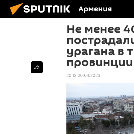
Армения
Не менее 4
пострадали
урагана в 
провинции
20:12 20.04.2023