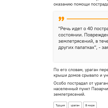
оказанию помощи пострад
"Речь идет о 40 пост
состоянии. Поврежден
землетрясений, в теч
других палатках", - з
По его словам, ураган пе
крыши домов срывало и ун
Особо пострадал от урага
населенный пункт Пазарчи
землетрясений.
Турция
ураган
В мире