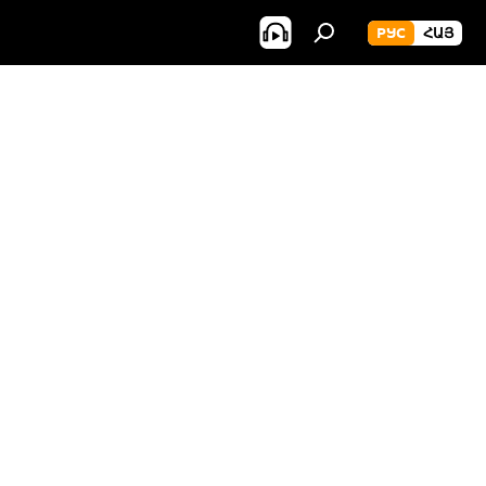
РУС
ՀԱՅ