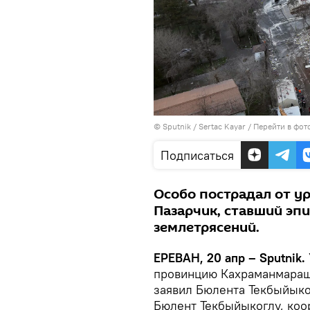
© Sputnik / Sertac Kayar
/
Перейти в фот
Подписаться
Особо пострадал от у
Пазарчик, ставший эп
землетрясений.
ЕРЕВАН, 20 апр – Sputnik.
провинцию Кахраманмараш,
заявил Бюлента Текбыйыко
Бюлент Текбыйыкоглу, ко