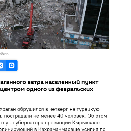
обанк
раганного ветра населенный пункт
ицентром одного из февральских
Ураган обрушился в четверг на турецкую
 пострадали не менее 40 человек. Об этом
глу - губернатора провинции Кырыккале
ординирующий в Кахраманмараше усилия по