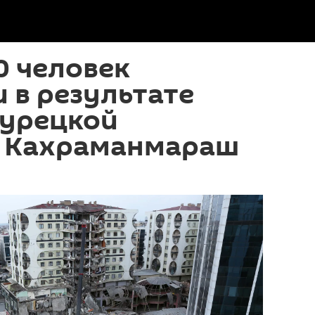
0 человек
 в результате
турецкой
 Кахраманмараш