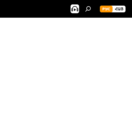
РУС
ՀԱՅ