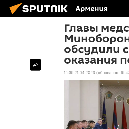
Армения
Главы мед
Миноборон
обсудили 
оказания 
15:35 21.04.2023
(обновлено:
15:4