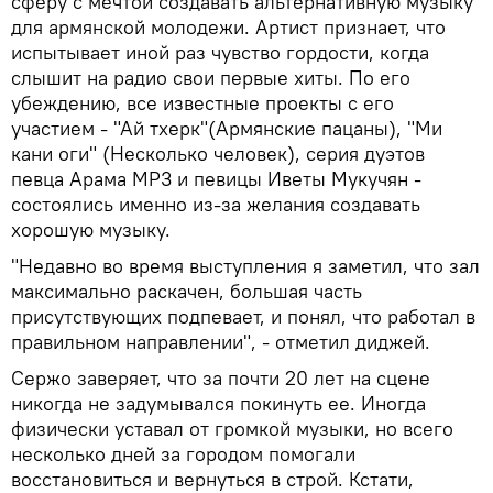
сферу с мечтой создавать альтернативную музыку
для армянской молодежи. Артист признает, что
испытывает иной раз чувство гордости, когда
слышит на радио свои первые хиты. По его
убеждению, все известные проекты с его
участием - "Ай тхерк"(Армянские пацаны), "Ми
кани оги" (Несколько человек), серия дуэтов
певца Арама MP3 и певицы Иветы Мукучян -
состоялись именно из-за желания создавать
хорошую музыку.
"Недавно во время выступления я заметил, что зал
максимально раскачен, большая часть
присутствующих подпевает, и понял, что работал в
правильном направлении", - отметил диджей.
Сержо заверяет, что за почти 20 лет на сцене
никогда не задумывался покинуть ее. Иногда
физически уставал от громкой музыки, но всего
несколько дней за городом помогали
восстановиться и вернуться в строй. Кстати,