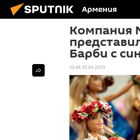
Армения
Компания M
представи
Барби с с
23:46 25.04.2023