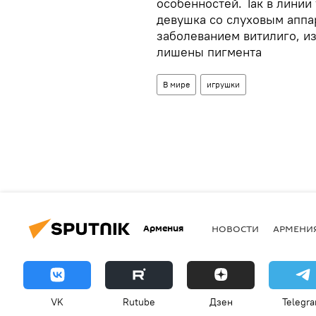
особенностей. Так в линии
девушка со слуховым аппа
заболеванием витилиго, из
лишены пигмента
В мире
игрушки
Армения
НОВОСТИ
АРМЕНИ
VK
Rutube
Дзен
Telegr