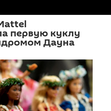
attel
ла первую куклу
индромом Дауна