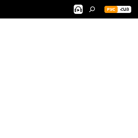
РУС
ՀԱՅ