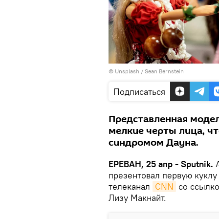
©
Unsplash
/
Sean Bernstein
Подписаться
Представленная модел
мелкие черты лица, чт
синдромом Дауна.
ЕРЕВАН, 25 апр - Sputnik.
А
презентовал первую куклу
телеканал
CNN
со ссылко
Лизу Макнайт.