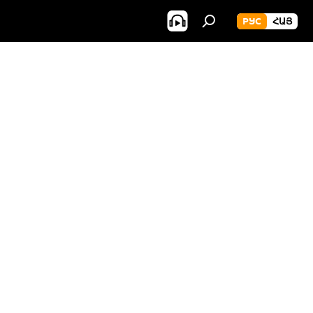
РУС
ՀԱՅ