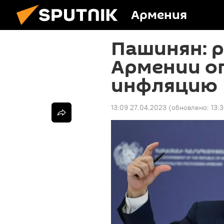
Армения
Пашинян: р
Армении о
инфляцию
13:09 27.04.2023
(обновлено:
13: