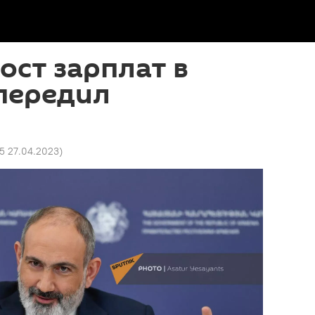
ост зарплат в
передил
35 27.04.2023
)