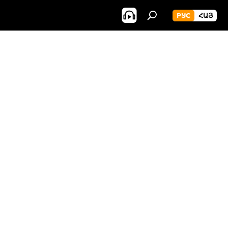
РУС
ՀԱՅ