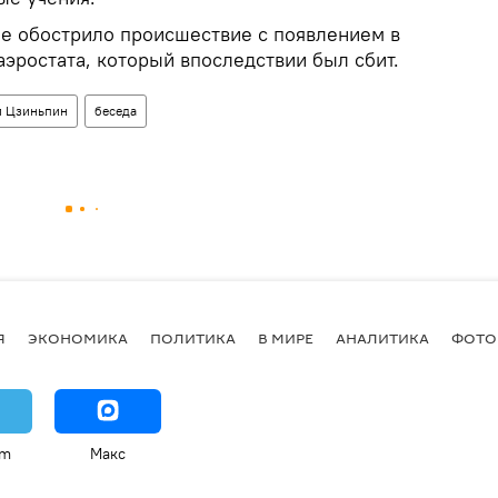
е обострило происшествие с появлением в
эростата, который впоследствии был сбит.
и Цзиньпин
беседа
Я
ЭКОНОМИКА
ПОЛИТИКА
В МИРЕ
АНАЛИТИКА
ФОТО
am
Макс