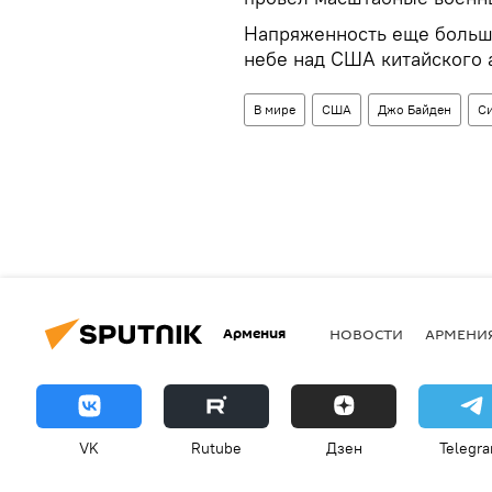
Напряженность еще больш
небе над США китайского а
В мире
США
Джо Байден
С
Армения
НОВОСТИ
АРМЕНИ
VK
Rutube
Дзен
Telegr