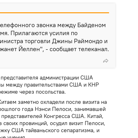
телефонного звонка между Байденом
мя. Прилагаются усилия по
министра торговли Джины Раймондо и
анет Йеллен", - сообщает телеканал.
а представителя администрации США
оры между правительствами США и КНР
ежиме через посольства.
таем заметно охладели после визита на
прошлого года Нэнси Пелоси, занимавшей
ы представителей Конгресса США. Китай,
 своих провинций, осудил визит Пелоси,
ржку США тайваньского сепаратизма, и
ые учения.