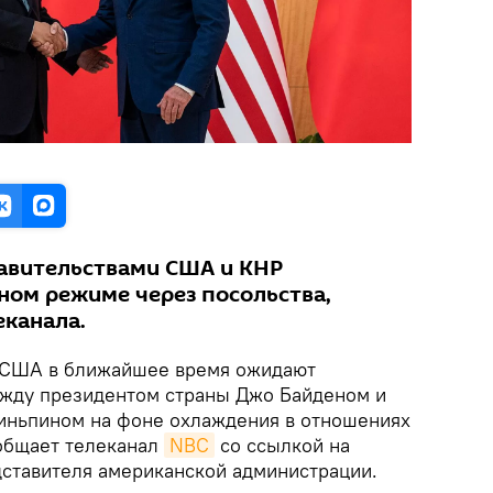
авительствами США и КНР
ом режиме через посольства,
еканала.
США в ближайшее время ожидают
ежду президентом страны Джо Байденом и
иньпином на фоне охлаждения в отношениях
общает телеканал
NBC
со ссылкой на
ставителя американской администрации.