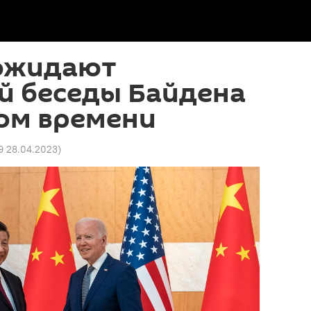
ожидают
й беседы Байдена
ром времени
29 28.04.2023
)