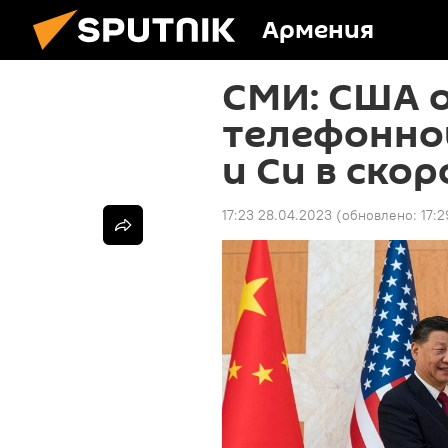
Армения
СМИ: США 
телефонно
и Си в ско
17:23 28.04.2023
(обновлено:
17: