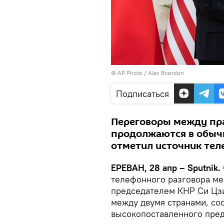
© AP Photo / Alex Brandon
Подписаться
Переговоры между пр
продолжаются в обычн
отметил источник тел
ЕРЕВАН, 28 апр – Sputnik.
телефонного разговора м
председателем КНР Си Цз
между двумя странами, со
высокопоставленного пред