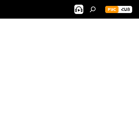
РУС
ՀԱՅ