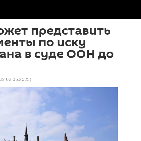
ожет представить
менты по иску
ана в суде ООН до
22 02.05.2023
)