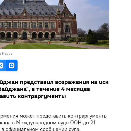
he Hague
айджан представил возражения на иск
айджана”, в течение 4 месяцев
авить контраргументы
рмения может представить контраргументы
жана в Международном суде ООН до 21
я в официальном сообщении суда.