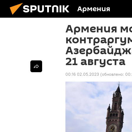
Армения
Армения м
контраргу
Азербайдж
21 августа
00:16 02.05.2023
(обновлено:
00: