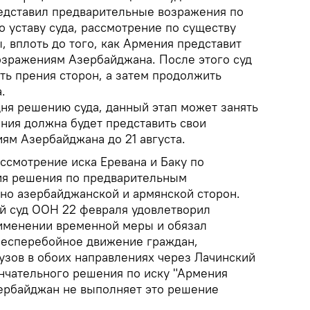
едставил предварительные возражения по
но уставу суда, рассмотрение по существу
 вплоть до того, как Армения представит
озражениям Азербайджана. После этого суд
ть прения сторон, а затем продолжить
.
ня решению суда, данный этап может занять
ения должна будет представить свои
ям Азербайджана до 21 августа.
ссмотрение иска Еревана и Баку по
тия решения по предварительным
но азербайджанской и армянской сторон.
 суд ООН 22 февраля удовлетворил
именении временной меры и обязал
бесперебойное движение граждан,
узов в обоих направлениях через Лачинский
нчательного решения по иску "Армения
ербайджан не выполняет это решение