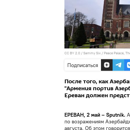
CC BY 2.0
/
Sammy Six
/
Peace Palace, T
Подписаться
После того, как Азерб
“Армения портив Азерб
Ереван должен предст
ЕРЕВАН, 2 май – Sputnik.
А
по возражениям Азербайд
августа. Об этом говоритс