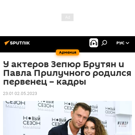
РУС
Армения
У актеров Зепюр Брутян и
Павла Прилучного родился
первенец – кадры
23:01 02.05.2023