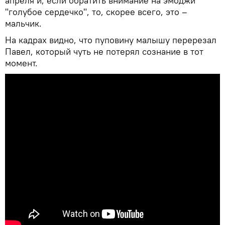
апреля и, если обратить внимание на эмоджи
"голубое сердечко", то, скорее всего, это –
мальчик.
На кадрах видно, что пуповину малышу перерезал
Павел, который чуть не потерял сознание в тот
момент.