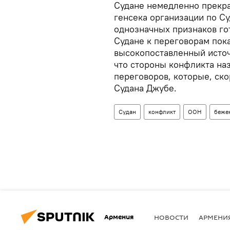
Судане немедленно прекра
генсека организации по Су
однозначных признаков го
Судане к переговорам пока
высокопоставленный исто
что стороны конфликта на
переговоров, которые, ско
Судана Джубе.
Судан
конфликт
ООН
беже
Армения
НОВОСТИ
АРМЕНИ