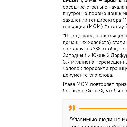
ЕРЕВАН, 3 мая — Sputnik.
Б
соседние страны с начала 
внутренне перемещенными
заявлении гендиректора 
миграции (МОМ) Антониу В
"По оценкам, в настоящее 
домашних хозяйств) стали
составляет 72% от общего
Западный и Южный Дарфур.
3,7 миллиона перемещенных
человек пересекли границу
документе его слова.
Глава МОМ повторяет при
боевых действий, чтобы д
"Уязвимые люди не м
пострадавшие районы