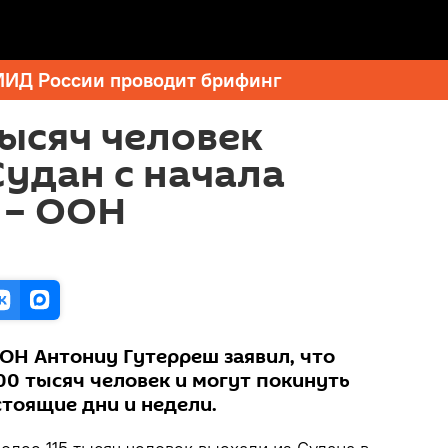
МИД России проводит брифинг
тысяч человек
удан с начала
 – ООН
ООН Антониу Гутерреш заявил, что
00 тысяч человек и могут покинуть
стоящие дни и недели.