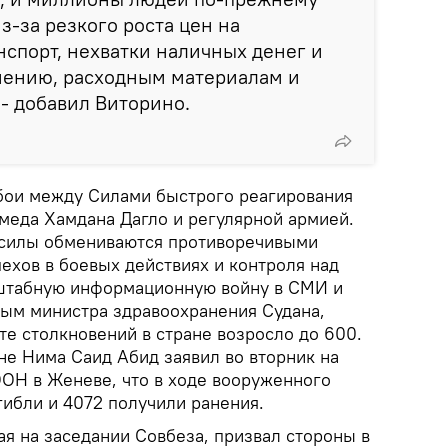
з-за резкого роста цен на
нспорт, нехватки наличных денег и
анению, расходным материалам и
- добавил Виторино.
т бои между Силами быстрого реагирования
еда Хамдана Дагло и регулярной армией.
 силы обмениваются противоречивыми
ехов в боевых действиях и контроля над
сштабную информационную войну в СМИ и
ным министра здравоохранения Судана,
те столкновений в стране возросло до 600.
не Нима Саид Абид заявил во вторник на
ОН в Женеве, что в ходе вооруженного
гибли и 4072 получили ранения.
я на заседании Совбеза, призвал стороны в