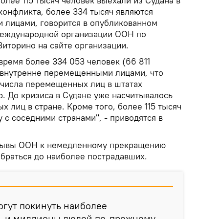
олее 115 тысяч человек выехали из Судана в
конфликта, более 334 тысяч являются
 лицами, говорится в опубликованном
Международной организации ООН по
иторино на сайте организации.
время более 334 053 человек (66 811
 внутренне перемещенными лицами, что
 числа перемещенных лиц в штатах
 До кризиса в Судане уже насчитывалось
 лиц в стране. Кроме того, более 115 тысяч
 с соседними странами", - приводятся в
зывы ООН к немедленному прекращению
обраться до наиболее пострадавших.
огут покинуть наиболее
, и миллионы людей по-прежнему