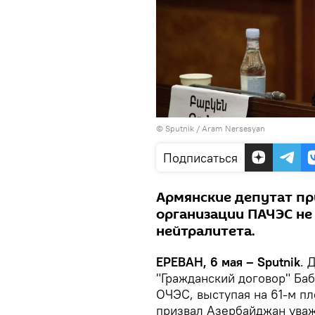
© Sputnik / Aram Nersesyan
Подписаться
Армянские депутат пр
организации ПАЧЭС не
нейтралитета.
ЕРЕВАН, 6 мая – Sputnik
. 
"Гражданский договор" Ба
ОЧЭС, выступая на 61-м п
призвал Азербайджан уваж