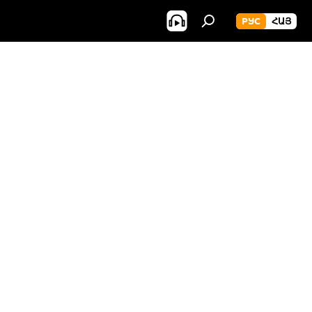
РУС
ՀԱՅ