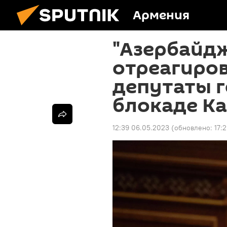
Армения
"Азербайд
отреагиров
депутаты г
блокаде К
12:39 06.05.2023
(обновлено:
17: