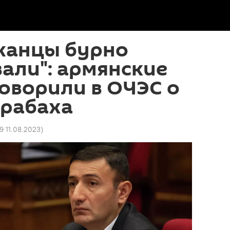
жанцы бурно
али": армянские
оворили в ОЧЭС о
арабаха
29 11.08.2023
)