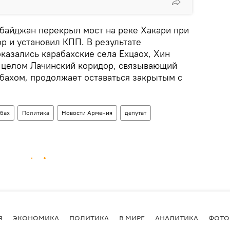
байджан перекрыл мост на реке Хакари при
р и установил КПП. В результате
казались карабахские села Ехцаох, Хин
 целом Лачинский коридор, связывающий
ахом, продолжает оставаться закрытым с
бах
Политика
Новости Армения
депутат
Я
ЭКОНОМИКА
ПОЛИТИКА
В МИРЕ
АНАЛИТИКА
ФОТО