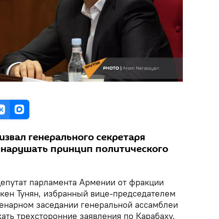
извал генерального секретаря
 нарушать принцип политического
Депутат парламента Армении от фракции
бкен Тунян, избранный вице-председателем
ленарном заседании генеральной ассамблеи
ать трехсторонние заявления по Карабаху.