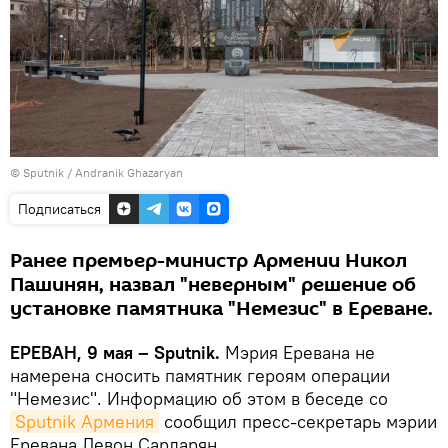
© Sputnik / Andranik Ghazaryan
Подписаться
Ранее премьер-министр Армении Никол
Пашинян, назвал "неверным" решение об
установке памятника "Немезис" в Ереване.
ЕРЕВАН, 9 мая – Sputnik.
Мэрия Еревана не
намерена сносить памятник героям операции
"Немезис". Информацию об этом в беседе со
Sputnik Армения
сообщил пресс-секретарь мэрии
Еревана Левон Сардарян.