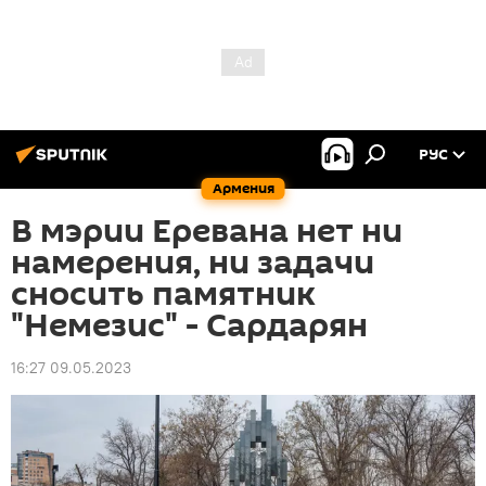
РУС
Армения
В мэрии Еревана нет ни
намерения, ни задачи
сносить памятник
"Немезис" - Сардарян
16:27 09.05.2023