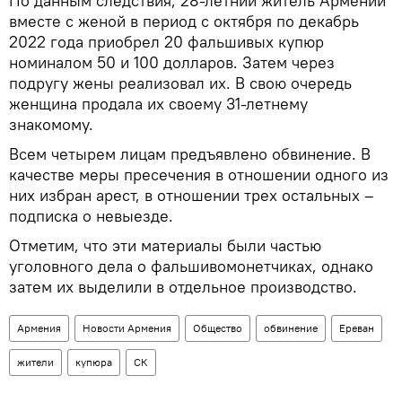
По данным следствия, 28-летний житель Армении
вместе с женой в период с октября по декабрь
2022 года приобрел 20 фальшивых купюр
номиналом 50 и 100 долларов. Затем через
подругу жены реализовал их. В свою очередь
женщина продала их своему 31-летнему
знакомому.
Всем четырем лицам предъявлено обвинение. В
качестве меры пресечения в отношении одного из
них избран арест, в отношении трех остальных –
подписка о невыезде.
Отметим, что эти материалы были частью
уголовного дела о фальшивомонетчиках, однако
затем их выделили в отдельное производство.
Армения
Новости Армения
Общество
обвинение
Ереван
жители
купюра
СК