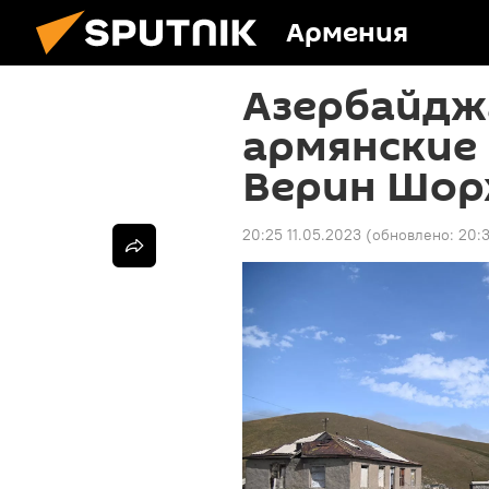
Армения
Азербайдж
армянские 
Верин Шор
20:25 11.05.2023
(обновлено:
20:3