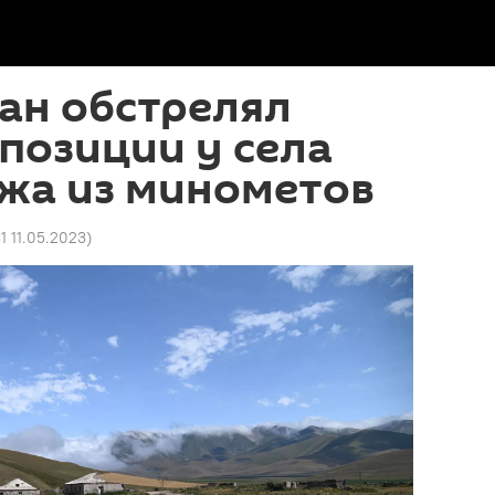
ан обстрелял
позиции у села
жа из минометов
1 11.05.2023
)