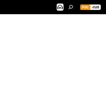
РУС
ՀԱՅ