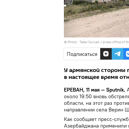
© Photo :
Tatev Duryan / press office of
Подписаться
У армянской стороны п
в настоящее время от
ЕРЕВАН, 11 мая — Sputnik.
около 19:50 вновь обстрел
области, на этот раз прот
направлении села Верин 
Как сообщает пресс-служб
Азербайджана применили м