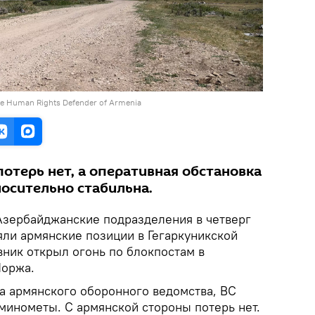
 the Human Rights Defender of Armenia
отерь нет, а оперативная обстановка
носительно стабильна.
Азербайджанские подразделения в четверг
яли армянские позиции в Гегаркуникской
ивник открыл огонь по блокпостам в
Шоржа.
а армянского оборонного ведомства, ВС
инометы. С армянской стороны потерь нет.