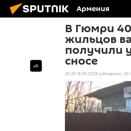
Армения
В Гюмри 4
жильцов в
получили 
сносе
20:25 16.05.2023
(обновлено:
20: