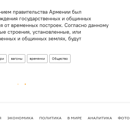
ением правительства Армении был
ождения государственных и общинных
ия от временных построек. Согласно данному
ые строения, установленные, или
венных и общинных землях, будут
ри
вагоны
времянки
Общество
Я
ЭКОНОМИКА
ПОЛИТИКА
В МИРЕ
АНАЛИТИКА
ФОТО