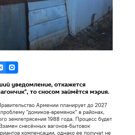
ший уведомление, откажется
агончик", то сносом займётся мэрия.
равительство Армении планирует до 2027
 проблему "домиков-времянок" в районах,
ого землетрясения 1988 года. Процесс будет
 Взамен снесённых вагонов-бытовок
риантов компенсации, однако ее получат не