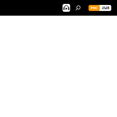
РУС
ՀԱՅ