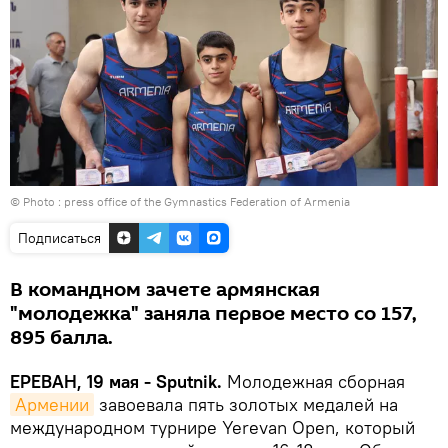
© Photo :
press office of the Gymnastics Federation of Armenia
Подписаться
В командном зачете армянская
"молодежка" заняла первое место со 157,
895 балла.
ЕРЕВАН, 19 мая - Sputnik.
Молодежная сборная
Армении
завоевала пять золотых медалей на
международном турнире Yerevan Open, который