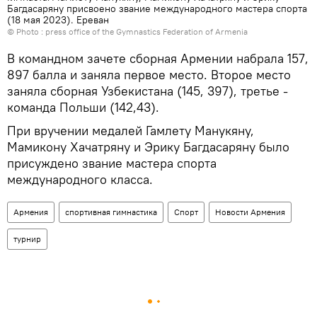
Багдасаряну присвоено звание международного мастера спорта
(18 мая 2023). Еревaн
© Photo :
press office of the Gymnastics Federation of Armenia
В командном зачете сборная Армении набрала 157,
897 балла и заняла первое место. Второе место
заняла сборная Узбекистана (145, 397), третье -
команда Польши (142,43).
При вручении медалей Гамлету Манукяну,
Мамикону Хачатряну и Эрику Багдасаряну было
присуждено звание мастера спорта
международного класса.
Армения
спортивная гимнастика
Спорт
Новости Армения
турнир