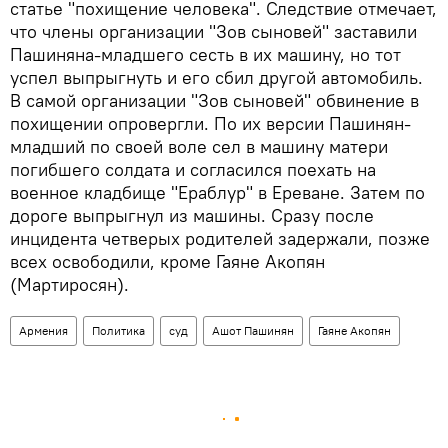
статье "похищение человека". Следствие отмечает,
что члены организации "Зов сыновей" заставили
Пашиняна-младшего сесть в их машину, но тот
успел выпрыгнуть и его сбил другой автомобиль.
В самой организации "Зов сыновей" обвинение в
похищении опровергли. По их версии Пашинян-
младший по своей воле сел в машину матери
погибшего солдата и согласился поехать на
военное кладбище "Ераблур" в Ереване. Затем по
дороге выпрыгнул из машины. Сразу после
инцидента четверых родителей задержали, позже
всех освободили, кроме Гаяне Акопян
(Мартиросян).
Армения
Политика
суд
Ашот Пашинян
Гаяне Акопян