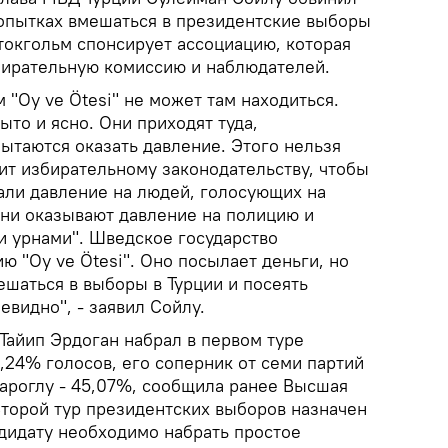
опытках вмешаться в президентские выборы
Стокгольм спонсирует ассоциацию, которая
бирательную комиссию и наблюдателей.
 "Oy ve Ötesi" не может там находиться.
ыто и ясно. Они приходят туда,
ытаются оказать давление. Этого нельзя
ит избирательному законодательству, чтобы
вали давление на людей, голосующих на
Они оказывают давление на полицию и
и урнами". Шведское государство
ю "Oy ve Ötesi". Оно посылает деньги, но
ешаться в выборы в Турции и посеять
чевидно", - заявил Сойлу.
Тайип Эрдоган набрал в первом туре
,24% голосов, его соперник от семи партий
роглу - 45,07%, cообщила ранее Высшая
Второй тур президентских выборов назначен
ндидату необходимо набрать простое