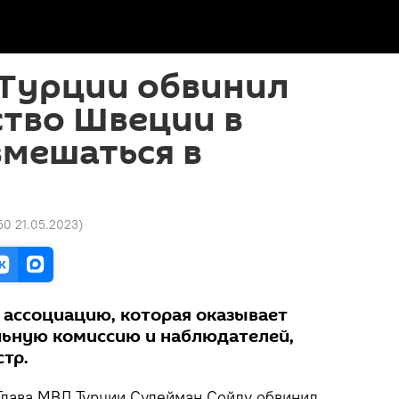
 Турции обвинил
ство Швеции в
вмешаться в
50 21.05.2023
)
 ассоциацию, которая оказывает
льную комиссию и наблюдателей,
тр.
лава МВД Турции Cулейман Сойлу обвинил