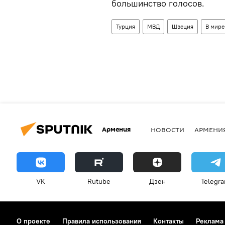
большинство голосов.
Турция
МВД
Швеция
В мире
Армения
НОВОСТИ
АРМЕНИ
VK
Rutube
Дзен
Telegr
О проекте
Правила использования
Контакты
Реклама