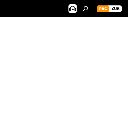
РУС
ՀԱՅ