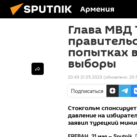
Армения
Глава МВД
правитель
попытках 
выборы
20:43 21.05.2023
(обновлено:
20:
Подписаться
Стокгольм спонсирует
давление на избирате
заявил турецкий минис
ЕРЕВАН, 21 мая – Sputnik.
Г