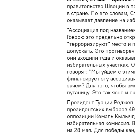
правительство Швеции в п
в стране. По его словам, 
оказывает давление на из
"Ассоциация под названием
Говорю это предельно откр
"терроризируют" место и п
допускать. Это противореч
они входили туда и оказы
избирательных участках. 
говорят: "Мы уйдем с этим
финансирует эту ассоциаци
зачем? Для того, чтобы вм
путаницу. Это так ясно и о
Президент Турции Реджеп 
президентских выборов 49
оппозиции Кемаль Кылычда
избирательная комиссия. 
на 28 мая. Для победы ка