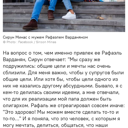
Сирун Минас с мужем Рафаэлем Варданяном
© Photo :
Facebook / Siroon Minas
На вопрос о том, чем именно привлек ее Рафаэль
Варданян, Сирун отвечает: "Мы сразу же
подружились: общие цели и мечты нас очень
сблизили. Для меня важно, чтобы у супругов были
общие цели. Или хотя бы, чтобы цели одного из
них не казались другому абсурдными. Бывало, я с
кем-то делилась своими идеями, а мне отвечали,
что для их реализации мой папа должен быть
олигархом. Рафаль же отреагировал совсем иначе:
"Это здорово! Мы можем вместе сделать то-то и
то-то…" И я поняла, что это человек, с которым я
могу мечтать, делиться, общаться, что наши