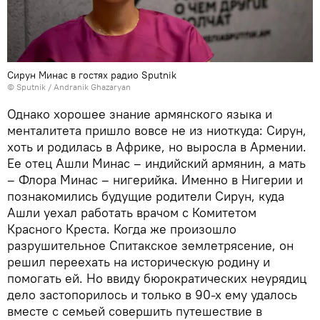
Сирун Минас в гостях радио Sputnik
© Sputnik / Andranik Ghazaryan
Однако хорошее знание армянского языка и
менталитета пришло вовсе не из ниоткуда: Сирун,
хоть и родилась в Африке, но выросла в Армении.
Ее отец Ашли Минас – индийский армянин, а мать
– Флора Минас – нигерийка. Именно в Нигерии и
познакомились будущие родители Сирун, куда
Ашли уехал работать врачом с Комитетом
Красного Креста. Когда же произошло
разрушительное Спитакское землетрясение, он
решил переехать на историческую родину и
помогать ей. Но ввиду бюрократических неурядиц
дело застопорилось и только в 90-х ему удалось
вместе с семьей совершить путешествие в