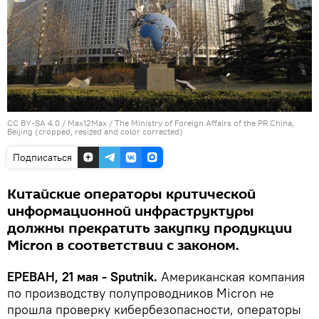
CC BY-SA 4.0
/ Max12Max /
The Ministry of Foreign Affairs of the PR China,
Beijing (cropped, resized and color corrected)
Подписаться
Китайские операторы критической
информационной инфраструктуры
должны прекратить закупку продукции
Micron в соответствии с законом.
ЕРЕВАН, 21 мая - Sputnik.
Американская компания
по производству полупроводников Micron не
прошла проверку кибербезопасности, операторы