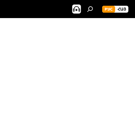
РУС
ՀԱՅ