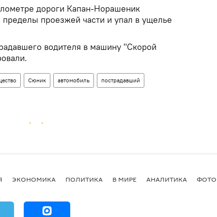
километре дороги Капан-Норашеник
а пределы проезжей части и упал в ущелье
радавшего водителя в машину "Скорой
ровали.
ество
Сюник
автомобиль
пострадавший
Я
ЭКОНОМИКА
ПОЛИТИКА
В МИРЕ
АНАЛИТИКА
ФОТО