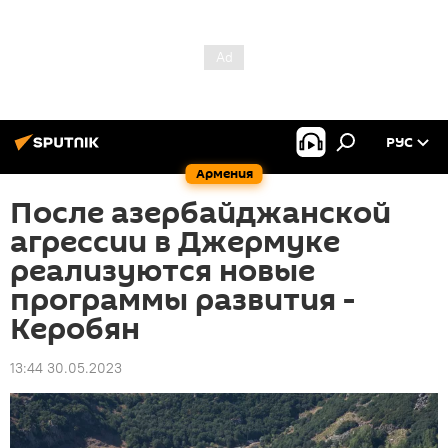
РУС
Армения
После азербайджанской
агрессии в Джермуке
реализуются новые
программы развития -
Керобян
13:44 30.05.2023