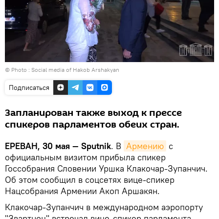
© Photo :
Social media of Hakob Arshakyan
Подписаться
Запланирован также выход к прессе
спикеров парламентов обеих стран.
ЕРЕВАН, 30 мая — Sputnik
. В
Армению
с
официальным визитом прибыла спикер
Госсобрания Словении Уршка Клакочар-Зупанчич.
Об этом сообщил в соцсетях вице-спикер
Нацсобрания Армении Акоп Аршакян.
Клакочар-Зупанчич в международном аэропорту
"Звартноц" встречал вице-спикер парламента