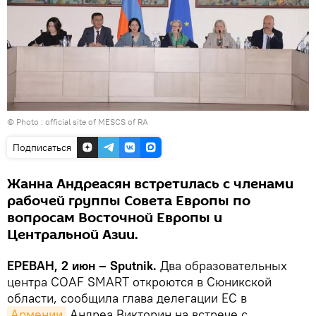
© Photo :
official site of MESCS of RA
Подписаться
Жанна Андреасян встретилась с членами
рабочей группы Совета Европы по
вопросам Восточной Европы и
Центральной Азии.
ЕРЕВАН, 2 июн – Sputnik.
Два образовательных
центра COAF SMART откроются в Сюникской
области, сообщила глава делегации ЕС в
Армении
Андреа Викторин на встрече с