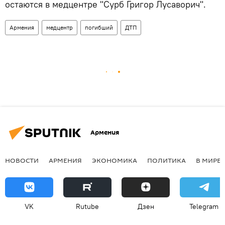
остаются в медцентре "Сурб Григор Лусаворич".
Армения
медцентр
погибший
ДТП
Армения
НОВОСТИ
АРМЕНИЯ
ЭКОНОМИКА
ПОЛИТИКА
В МИРЕ
VK
Rutube
Дзен
Telegram