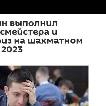
ян выполнил
смейстера и
риз на шахматном
 2023