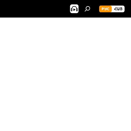
РУС
ՀԱՅ