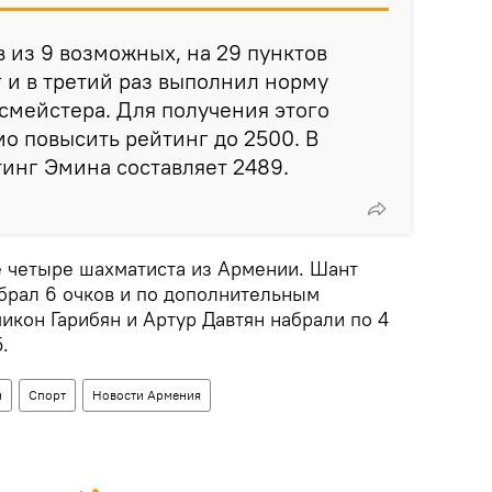
в из 9 возможных, на 29 пунктов
 и в третий раз выполнил норму
смейстера. Для получения этого
о повысить рейтинг до 2500. В
инг Эмина составляет 2489.
е четыре шахматиста из Армении. Шант
абрал 6 очков и по дополнительным
микон Гарибян и Артур Давтян набрали по 4
.
н
Спорт
Новости Армения