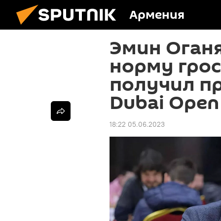
Армения
Эмин Оган
норму грос
получил п
Dubai Open
18:22 05.06.2023