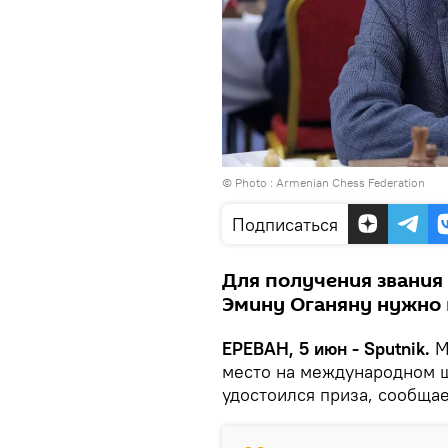
© Photo :
Armenian Chess Federation
Подписаться
Для получения звания
Эмину Оганяну нужно 
ЕРЕВАН, 5 июн - Sputnik.
М
место на международном ш
удостоился приза, сообщ