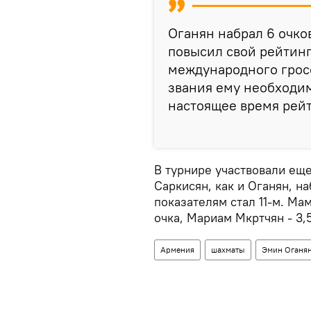
Оганян набрал 6 очко
повысил свой рейтинг
международного грос
звания ему необходим
настоящее время рейт
В турнире участвовали ещ
Саркисян, как и Оганян, н
показателям стал 11-м. Ма
очка, Мариам Мкртчян - 3,5
Армения
шахматы
Эмин Оганя