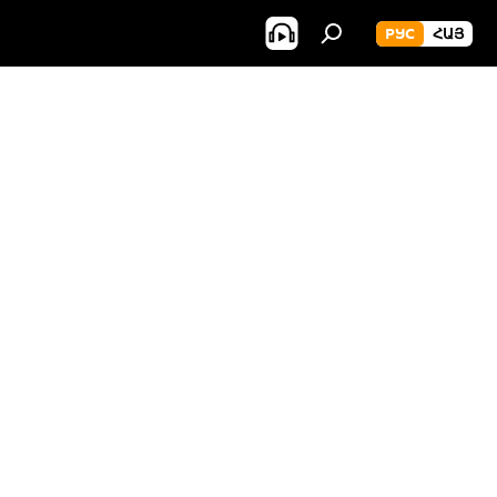
РУС
ՀԱՅ