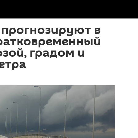
 прогнозируют в
ратковременный
озой, градом и
етра