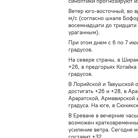
синоптики прогнозируют их
Ветер юго-восточный, во в
м/с (согласно шкале Бофо
восемнадцати до тридцати
ураганным).
При этом днем с 6 по 7 ию
градусов.
На севере страны, в Ширак
+26, в предгорьях Котайка 
градусов.
В Лорийской и Тавушской 
достигать +26 и +28, в Ара
Араратской, Армавирской 
градуса. На юге, в Сюникс
В Ереване в вечерние часы
возможен кратковременный
усиление ветра. Сегодня м
составит +32.