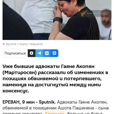
© Sputnik / Asatur Yesayants
Подписаться
Уже бывшие адвокаты Гаяне Акопян
(Мартиросян) рассказали об изменениях в
позициях обвиняемой и потерпевшего,
намекнув на достигнутый между ними
консенсус.
ЕРЕВАН, 9 июн - Sputnik.
Адвокаты Гаяне Акопян,
обвиняемой в похищении Ашота Пашиняна - сына
премьер-министра
Армении
, больше не будут