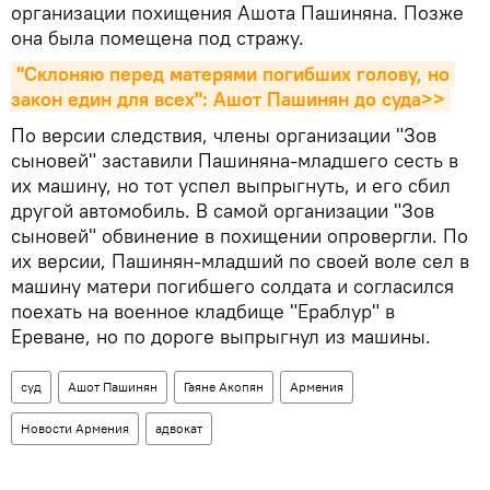
организации похищения Ашота Пашиняна. Позже
она была помещена под стражу.
"Склоняю перед матерями погибших голову, но 
закон един для всех": Ашот Пашинян до суда>>
По версии следствия, члены организации "Зов
сыновей" заставили Пашиняна-младшего сесть в
их машину, но тот успел выпрыгнуть, и его сбил
другой автомобиль. В самой организации "Зов
сыновей" обвинение в похищении опровергли. По
их версии, Пашинян-младший по своей воле сел в
машину матери погибшего солдата и согласился
поехать на военное кладбище "Ераблур" в
Ереване, но по дороге выпрыгнул из машины.
суд
Ашот Пашинян
Гаяне Акопян
Армения
Новости Армения
адвокат