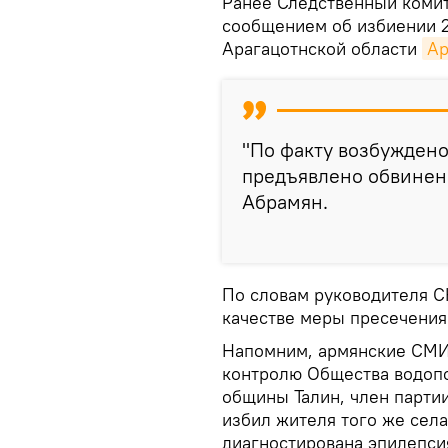
Ранее Следственный комит
сообщением об избиении 2
Арагацотнской области
А
"По факту возбуждено
предъявлено обвинени
Абрамян.
По словам руководителя СК
качестве меры пресечения
Напомним, армянские СМИ 
контролю Общества водопо
общины Талин, член партии
избил жителя того же села
диагностирована эпилепси