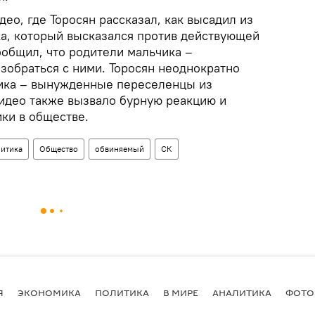
ео, где Торосян рассказал, как высадил из
а, который высказался против действующей
сообщил, что родители мальчика –
зобраться с ними. Торосян неоднократно
чика – вынужденные переселенцы из
видео также вызвало бурную реакцию и
ки в обществе.
итика
Общество
обвиняемый
СК
Я
ЭКОНОМИКА
ПОЛИТИКА
В МИРЕ
АНАЛИТИКА
ФОТО