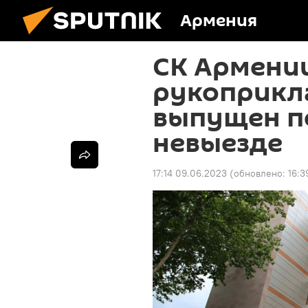
Армения
СК Армении
рукоприкла
выпущен п
невыезде
17:14 09.06.2023
(обновлено:
16:3