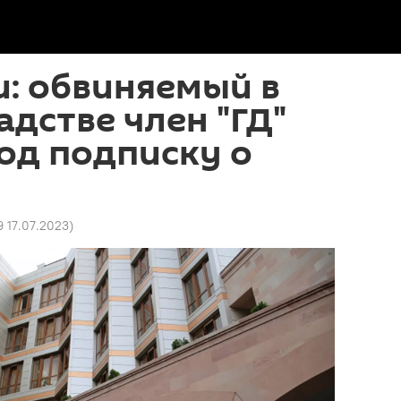
: обвиняемый в
дстве член "ГД"
од подписку о
9 17.07.2023
)