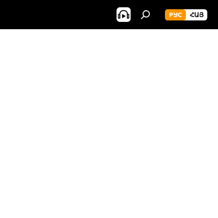
РУС
ՀԱՅ