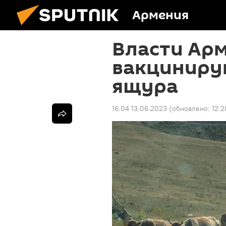
Армения
Власти Ар
вакциниру
ящура
16:04 13.06.2023
(обновлено:
12:2