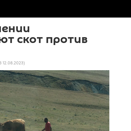
мении
ют скот против
8 12.08.2023
)