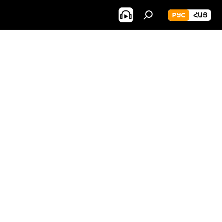
РУС
ՀԱՅ