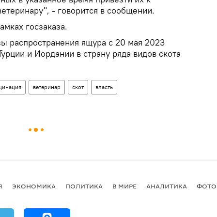
теринару", - говорится в сообщении.
амках госзаказа.
зы распространения ящура с 20 мая 2023
Турции и Иордании в страну ряда видов скота
цинация
ветеринар
скот
власть
Я
ЭКОНОМИКА
ПОЛИТИКА
В МИРЕ
АНАЛИТИКА
ФОТО