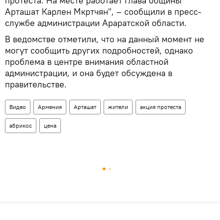
протеста. На месте работает глава общины
Арташат Карлен Мкртчян", – сообщили в пресс-
службе администрации Араратской области.
В ведомстве отметили, что на данный момент не
могут сообщить других подробностей, однако
проблема в центре внимания областной
администрации, и она будет обсуждена в
правительстве.
Видео
Армения
Арташат
жители
акция протеста
абрикос
цена