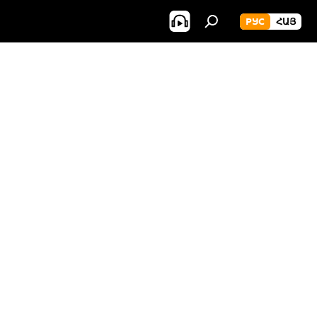
РУС
ՀԱՅ