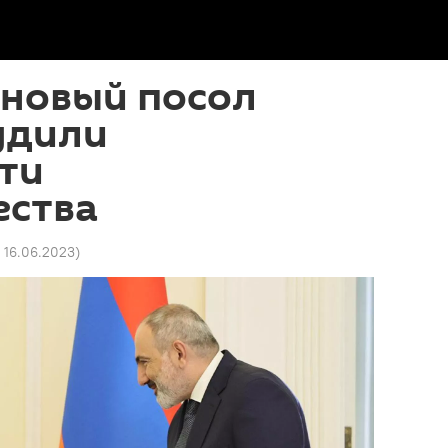
 новый посол
удили
ти
ества
1 16.06.2023
)