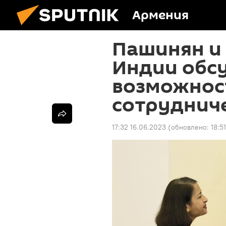
Армения
Пашинян и
Индии обс
возможнос
сотруднич
17:32 16.06.2023
(обновлено:
18:5