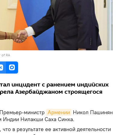
r of RA
стал инцидент с ранением индийских
трела Азербайджаном строящегося
Премьер-министр
Армении
Никол Пашинян
м Индии Нилакши Саха Синха.
что в результате ее активной деятельности