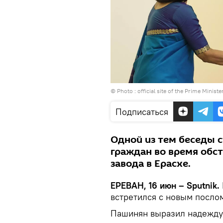
© Photo :
official site of the Prime Ministe
Подписаться
Одной из тем беседы 
граждан во время обс
завода в Ерасхе.
ЕРЕВАН, 16 июн – Sputnik.
встретился с новым посло
Пашинян выразил надежду, 