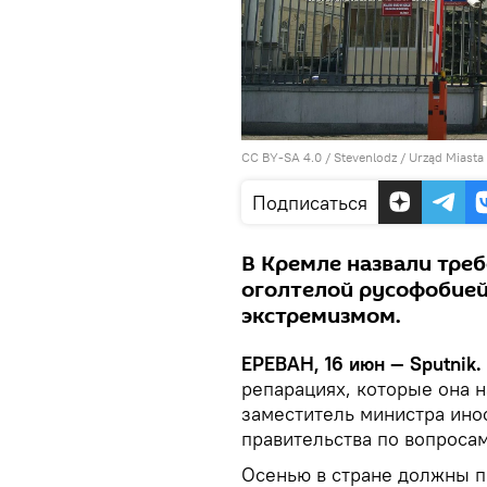
CC BY-SA 4.0
/
Stevenlodz
/
Urząd Miasta
Подписаться
В Кремле назвали тре
оголтелой русофобией
экстремизмом.
ЕРЕВАН, 16 июн — Sputnik.
репарациях, которые она н
заместитель министра ино
правительства по вопроса
Осенью в стране должны 