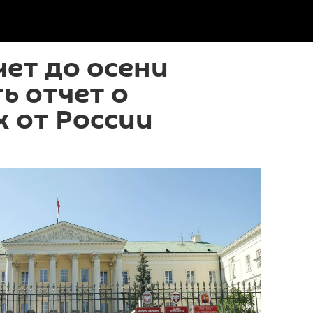
ет до осени
ь отчет о
 от России