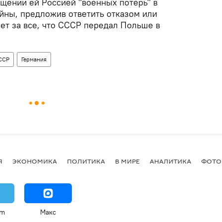
щении ей Россией "военных потерь" в
йны, предложив ответить отказом или
ет за все, что СССР передал Польше в
ССР
Германия
Я
ЭКОНОМИКА
ПОЛИТИКА
В МИРЕ
АНАЛИТИКА
ФОТО
am
Макс