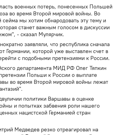
ласть военных потерь, понесенных Польшей
юза во время Второй мировой войны. Во
 сейма мы хотим обнародовать эту тему и
которая станет важным голосом в дискуссии
ежом", - сказал Мулярчик.
нократно заявляли, что республика сначала
от Германии, которой уже выставлен счет в
перейти с подобными претензиями к России.
йского департамента МИД РФ Олег Тяпкин
 претензии Польши к России о выплате
авы во время Второй мировой войны лежат
антазий".
двуличии политики Варшавы в оценке
ойны и попытках забвения роли нашего
щенных нацистской Германией стран
трий Медведев резко отреагировал на