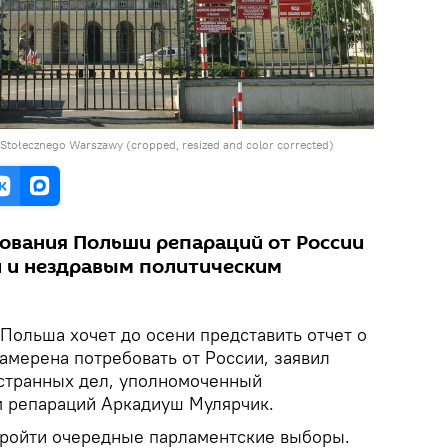
 Stołecznego Warszawy (cropped, resized and color corrected)
бования Польши репараций от России
 и нездравым политическим
Польша хочет до осени представить отчет о
амерена потребовать от России, заявил
странных дел, уполномоченный
м репараций Аркадиуш Мулярчик.
пройти очередные парламентские выборы.