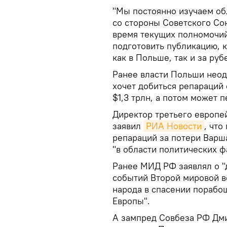
"Мы постоянно изучаем об
со стороны Советского Со
время текущих полномочий
подготовить публикацию, 
как в Польше, так и за руб
Ранее власти Польши неод
хочет добиться репараций 
$1,3 трлн, а потом может 
Директор третьего европе
заявил
РИА Новости
, что
репараций за потери Варш
"в области политических ф
Ранее МИД РФ заявлял о "
событий Второй мировой в
народа в спасении порабо
Европы".
А зампред Совбеза РФ Дми