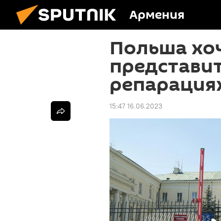
Армения
Польша хоч
представит
репарациях
15:47 16.06.2023