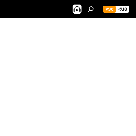
РУС
ՀԱՅ