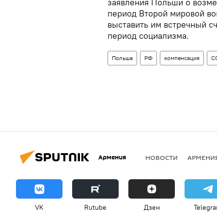
заявления Польши о возме
период Второй мировой во
выставить им встречный сч
период социализма.
Польша
РФ
компенсация
С
Армения
НОВОСТИ
АРМЕНИ
VK
Rutube
Дзен
Telegr