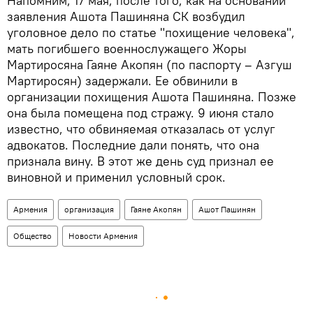
Напомним, 17 мая, после того, как на основании
заявления Ашота Пашиняна СК возбудил
уголовное дело по статье "похищение человека",
мать погибшего военнослужащего Жоры
Мартиросяна Гаяне Акопян (по паспорту – Азгуш
Мартиросян) задержали. Ее обвинили в
организации похищения Ашота Пашиняна. Позже
она была помещена под стражу. 9 июня стало
известно, что обвиняемая отказалась от услуг
адвокатов. Последние дали понять, что она
признала вину. В этот же день суд признал ее
виновной и применил условный срок.
Армения
организация
Гаяне Акопян
Ашот Пашинян
Общество
Новости Армения