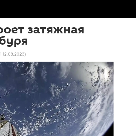
роет затяжная
 буря
51 12.08.2023
)