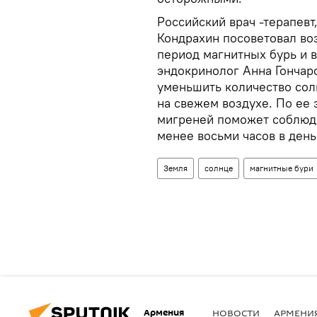
Российский врач -терапевт
Кондрахин посоветовал во
период магнитных бурь и в
эндокринолог Анна Гончар
уменьшить количество сол
на свежем воздухе. По ее
мигреней поможет соблюде
менее восьми часов в день
Земля
солнце
магнитные бури
Армения
НОВОСТИ
АРМЕНИ