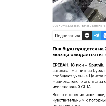
CC0
/
Official SpaceX Photos
/
Starlink M
Подписаться
Пик бури придется на 
месяца ожидается пят
ЕРЕВАН, 18 июн – Sputnik.
затяжная магнитная буря, 
сообщают ученые Центра 
Национального агентства 
исследований США.
Всего в течение июня ожи
чувствительным к погодны
осторожными.