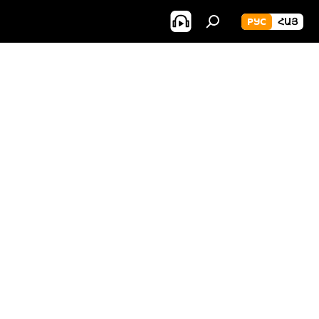
РУС
ՀԱՅ