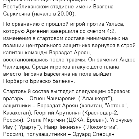
Республиканском стадионе имени Вазгена
Саркисяна (начало в 20.00).
По сравнению с прошлой игрой против Уэльса,
которую Армения завершила со счетом 4:2,
изменения в стартовом составе минимальны: на
позиции центрального защитника вернулся в строй
капитан команды Вараздат Ароян,
восстановившись после травмы. Он заменит Андре
Чалишира. Среди игроков атакующего плана
вместо Тиграна Барсегяна на поле выйдет
Норберто Бриаско Балекян.
Стартовый состав выглядит следующим образом:
вратарь – Огнен Чанчаревич ("Алашкерт"),
защитники – Вараздат Ароян (капитан, "Астана",
Казахстан), Георгий Арутюнян (Краснодар-2,
Россия), Степа Мкртчян (ЦСКА, Ереван), Угочукву
Иву ("Урарту"), Наир Тикнизян ("Локомотив",
Россия), полузащитники – Эдуард Сперцян