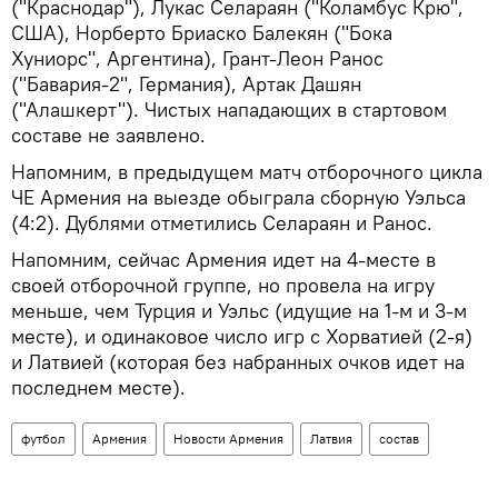
("Краснодар"), Лукас Селараян ("Коламбус Крю",
США), Норберто Бриаско Балекян ("Бока
Хуниорс", Аргентина), Грант-Леон Ранос
("Бавария-2", Германия), Артак Дашян
("Алашкерт"). Чистых нападающих в стартовом
составе не заявлено.
Напомним, в предыдущем матч отборочного цикла
ЧЕ Армения на выезде обыграла сборную Уэльса
(4:2). Дублями отметились Селараян и Ранос.
Напомним, сейчас Армения идет на 4-месте в
своей отборочной группе, но провела на игру
меньше, чем Турция и Уэльс (идущие на 1-м и 3-м
месте), и одинаковое число игр с Хорватией (2-я)
и Латвией (которая без набранных очков идет на
последнем месте).
футбол
Армения
Новости Армения
Латвия
состав