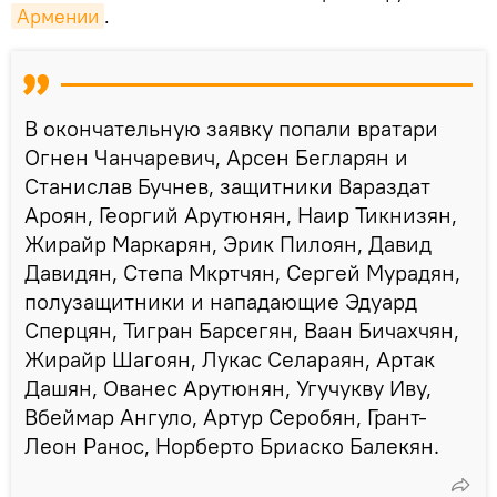
Армении
.
В окончательную заявку попали вратари
Огнен Чанчаревич, Арсен Бегларян и
Станислав Бучнев, защитники Вараздат
Ароян, Георгий Арутюнян, Наир Тикнизян,
Жирайр Маркарян, Эрик Пилоян, Давид
Давидян, Степа Мкртчян, Сергей Мурадян,
полузащитники и нападающие Эдуард
Сперцян, Тигран Барсегян, Ваан Бичахчян,
Жирайр Шагоян, Лукас Селараян, Артак
Дашян, Ованес Арутюнян, Угучукву Иву,
Вбеймар Ангуло, Артур Серобян, Грант-
Леон Ранос, Норберто Бриаско Балекян.