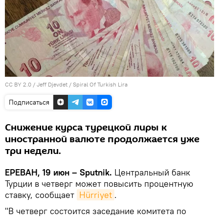
CC BY 2.0
/
Jeff Djevdet
/
Spiral Of Turkish Lira
Подписаться
Снижение курса турецкой лиры к
иностранной валюте продолжается уже
три недели.
ЕРЕВАН, 19 июн – Sputnik.
Центральный банк
Турции в четверг может повысить процентную
ставку, сообщает
Hürriyet
.
"В четверг состоится заседание комитета по