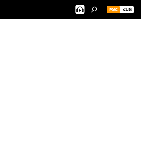
РУС
ՀԱՅ