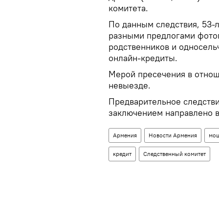
комитета.
По данным следствия, 53-
разными предлогами фотог
родственников и односельч
онлайн-кредиты.
Мерой пресечения в отно
невыезде.
Предварительное следстви
заключением направлено в
Армения
Новости Армения
мош
кредит
Следственный комитет