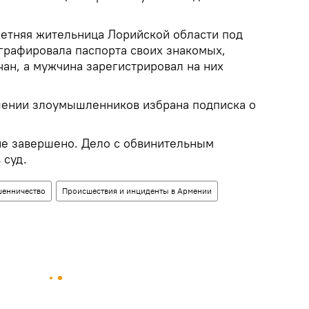
летняя жительница Лорийской области под
рафировала паспорта своих знакомых,
ан, а мужчина зарегистрировал на них
шении злоумышленников избрана подписка о
е завершено. Дело с обвинительным
 суд.
енничество
Происшествия и инциденты в Армении