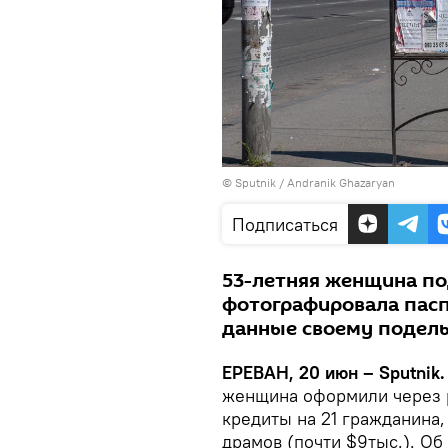
© Sputnik / Andranik Ghazaryan
Подписаться
53-летняя женщина п
фотографировала пасп
данные своему подель
ЕРЕВАН, 20 июн – Sputnik.
женщина оформили через 
кредиты на 21 гражданина,
драмов (почти $9тыс.). О