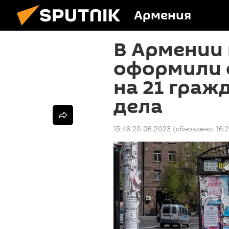
Армения
В Армении
оформили 
на 21 граж
дела
15:46 20.06.2023
(обновлено:
16: