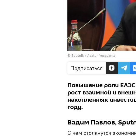
© Sputnik / Asatur Yesayants
Подписаться
Повышение роли ЕАЭС
рост взаимной и внеш
накопленных инвестиц
году.
Вадим Павлов, Sputn
С чем столкнутся экономи