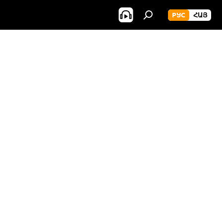
РУС
ՀԱՅ