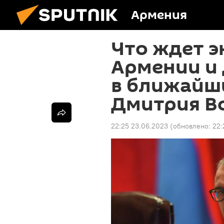
Армения
Что ждет 
Армении и 
в ближайш
Дмитрия В
22:25 23.06.2023
(обновлено:
22: