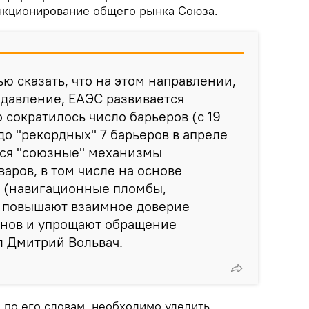
нкционирование общего рынка Союза.
ю сказать, что на этом направлении,
давление, ЕАЭС развивается
 сократилось число барьеров (с 19
до "рекордных" 7 барьеров в апреле
тся "союзные" механизмы
аров, в том числе на основе
 (навигационные пломбы,
е повышают взаимное доверие
нов и упрощают обращение
л Дмитрий Вольвач.
 по его словам, необходимо уделить