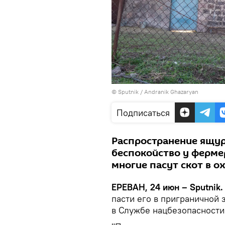
© Sputnik / Andranik Ghazaryan
Подписаться
Распространение ящур
беспокойство у ферме
многие пасут скот в о
ЕРЕВАН, 24 июн – Sputnik.
пасти его в приграничной 
в Службе нацбезопасност