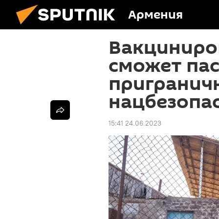
Армения
Вакциниро
сможет пас
приграничн
нацбезопа
15:41 24.06.2023