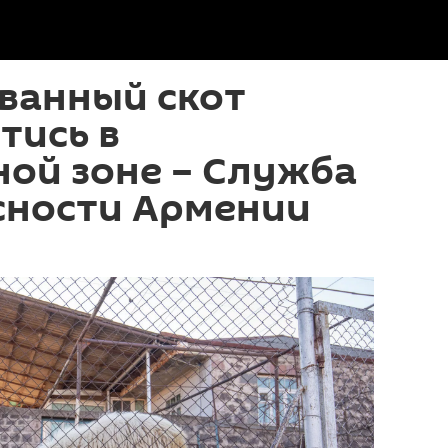
ванный скот
тись в
ой зоне – Служба
сности Армении