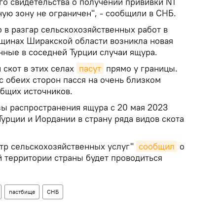
го свидетельства о получении прививки N1
ую зону не ограничен", - сообщили в СНБ.
о в разгар сельскохозяйственных работ в
щинах Ширакской области возникла новая
нные в соседней Турции случаи ящура.
 скот в этих селах
пасут
прямо у границы.
 с обеих сторон пасся на очень близком
общих источников.
зы распространения ящура с 20 мая 2023
Турции и Иордании в страну ряда видов скота
тр сельскохозяйственных услуг"
сообщил
о
ей территории страны будет проводиться
пастбище
СНБ