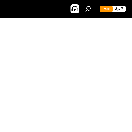
РУС
ՀԱՅ