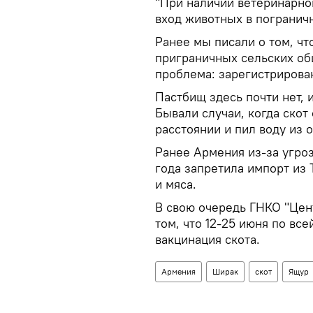
"При наличии ветеринарно
вход животных в пограничн
Ранее мы писали о том, чт
приграничных сельских об
проблема: зарегистрирова
Пастбищ здесь почти нет, и
Бывали случаи, когда скот
расстоянии и пил воду из 
Ранее Армения из-за угро
года запретила импорт из 
и мяса.
В свою очередь ГНКО "Цен
том, что 12-25 июня по вс
вакцинация скота.
Армения
Ширак
скот
Ящур