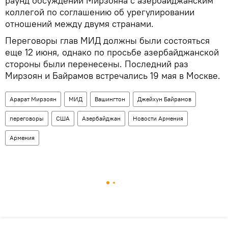
раунд обсуждений Мирзояна с азербайджанским
коллегой по соглашению об урегулировании
отношений между двумя странами.
Переговоры глав МИД должны были состояться
еще 12 июня, однако по просьбе азербайджанской
стороны были перенесены. Последний раз
Мирзоян и Байрамов встречались 19 мая в Москве.
Арарат Мирзоян
МИД
Вашингтон
Джейхун Байрамов
переговоры
США
Азербайджан
Новости Армения
Армения